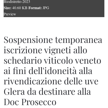
Biodistretto-2023
Size:
Format:
40.60 KB
JPG
Preview
Sospensione temporanea
iscrizione vigneti allo
schedario viticolo veneto
ai fini dell'idoneità alla
rivendicazione delle uve
Glera da destinare alla
Doc Prosecco