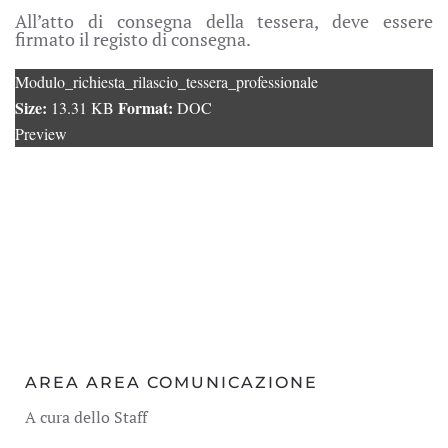
All’atto di consegna della tessera, deve essere
firmato il registo di consegna.
Modulo_richiesta_rilascio_tessera_professionale
Size:
Format:
13.31 KB
DOC
Preview
AREA AREA COMUNICAZIONE
A cura dello Staff